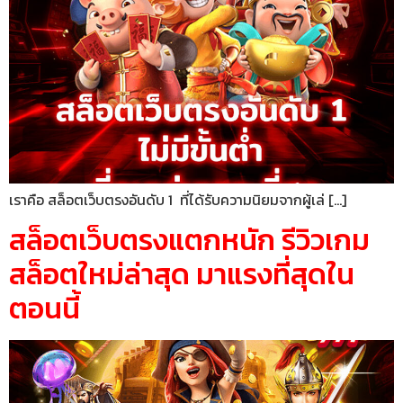
เราคือ สล็อตเว็บตรงอันดับ 1 ที่ได้รับความนิยมจากผู้เล่ […]
สล็อตเว็บตรงแตกหนัก รีวิวเกม
สล็อตใหม่ล่าสุด มาแรงที่สุดใน
ตอนนี้