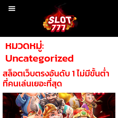
หมวดหมู่:
Uncategorized
สล็อตเว็บตรงอันดับ 1 ไม่มีขั้นต่ำ
ที่คนเล่นเยอะที่สุด