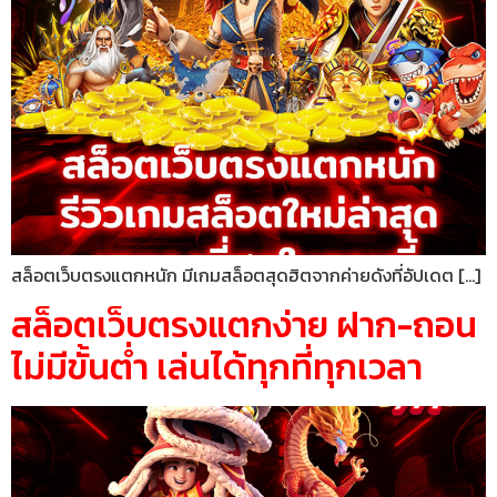
สล็อตเว็บตรงแตกหนัก มีเกมสล็อตสุดฮิตจากค่ายดังที่อัปเดต […]
สล็อตเว็บตรงแตกง่าย ฝาก-ถอน
ไม่มีขั้นต่ำ เล่นได้ทุกที่ทุกเวลา